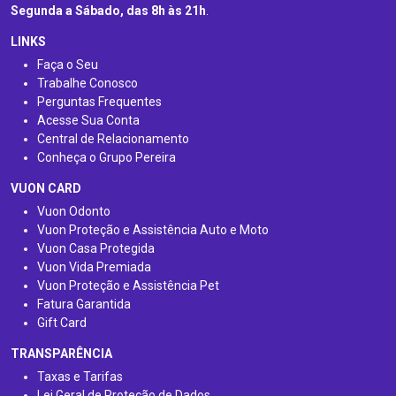
Segunda a Sábado, das 8h às 21h
.
LINKS
Faça o Seu
Trabalhe Conosco
Perguntas Frequentes
Acesse Sua Conta
Central de Relacionamento
Conheça o Grupo Pereira
VUON CARD
Vuon Odonto
Vuon Proteção e Assistência Auto e Moto
Vuon Casa Protegida
Vuon Vida Premiada
Vuon Proteção e Assistência Pet
Fatura Garantida
Gift Card
TRANSPARÊNCIA
Taxas e Tarifas
Lei Geral de Proteção de Dados