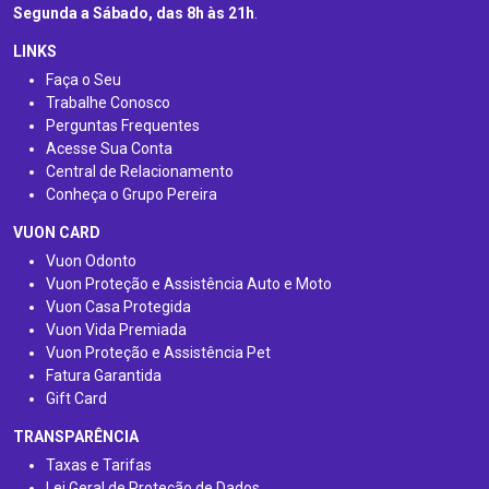
Segunda a Sábado, das 8h às 21h
.
LINKS
Faça o Seu
Trabalhe Conosco
Perguntas Frequentes
Acesse Sua Conta
Central de Relacionamento
Conheça o Grupo Pereira
VUON CARD
Vuon Odonto
Vuon Proteção e Assistência Auto e Moto
Vuon Casa Protegida
Vuon Vida Premiada
Vuon Proteção e Assistência Pet
Fatura Garantida
Gift Card
TRANSPARÊNCIA
Taxas e Tarifas
Lei Geral de Proteção de Dados