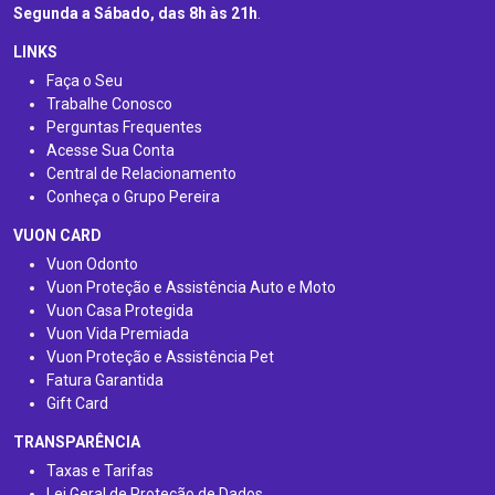
Segunda a Sábado, das 8h às 21h
.
LINKS
Faça o Seu
Trabalhe Conosco
Perguntas Frequentes
Acesse Sua Conta
Central de Relacionamento
Conheça o Grupo Pereira
VUON CARD
Vuon Odonto
Vuon Proteção e Assistência Auto e Moto
Vuon Casa Protegida
Vuon Vida Premiada
Vuon Proteção e Assistência Pet
Fatura Garantida
Gift Card
TRANSPARÊNCIA
Taxas e Tarifas
Lei Geral de Proteção de Dados