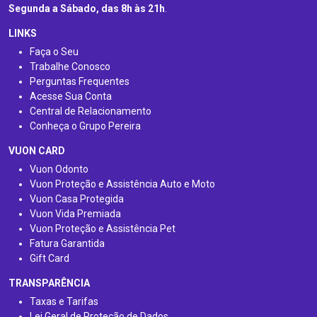
Segunda a Sábado, das 8h às 21h
.
LINKS
Faça o Seu
Trabalhe Conosco
Perguntas Frequentes
Acesse Sua Conta
Central de Relacionamento
Conheça o Grupo Pereira
VUON CARD
Vuon Odonto
Vuon Proteção e Assistência Auto e Moto
Vuon Casa Protegida
Vuon Vida Premiada
Vuon Proteção e Assistência Pet
Fatura Garantida
Gift Card
TRANSPARÊNCIA
Taxas e Tarifas
Lei Geral de Proteção de Dados