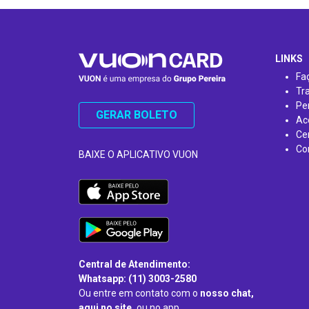
…
LINKS
Fa
Tr
Pe
GERAR BOLETO
Ac
Ce
Co
BAIXE O APLICATIVO VUON
Central de Atendimento:
Whatsapp: (11) 3003-2580
Ou entre em contato com o
nosso chat,
aqui no site,
ou no app.