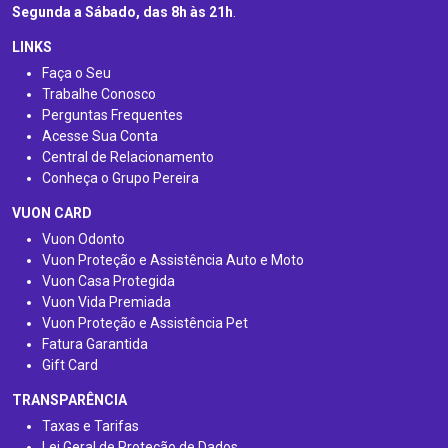
Segunda a Sábado, das 8h às 21h
.
LINKS
Faça o Seu
Trabalhe Conosco
Perguntas Frequentes
Acesse Sua Conta
Central de Relacionamento
Conheça o Grupo Pereira
VUON CARD
Vuon Odonto
Vuon Proteção e Assistência Auto e Moto
Vuon Casa Protegida
Vuon Vida Premiada
Vuon Proteção e Assistência Pet
Fatura Garantida
Gift Card
TRANSPARÊNCIA
Taxas e Tarifas
Lei Geral de Proteção de Dados