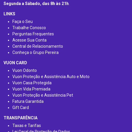
Segunda a Sábado, das 8h às 21h
.
LINKS
Faça o Seu
Trabalhe Conosco
Perguntas Frequentes
Acesse Sua Conta
Central de Relacionamento
Conheça o Grupo Pereira
VUON CARD
Vuon Odonto
Vuon Proteção e Assistência Auto e Moto
Vuon Casa Protegida
Vuon Vida Premiada
Vuon Proteção e Assistência Pet
Fatura Garantida
Gift Card
TRANSPARÊNCIA
Taxas e Tarifas
Lei Geral de Proteção de Dados