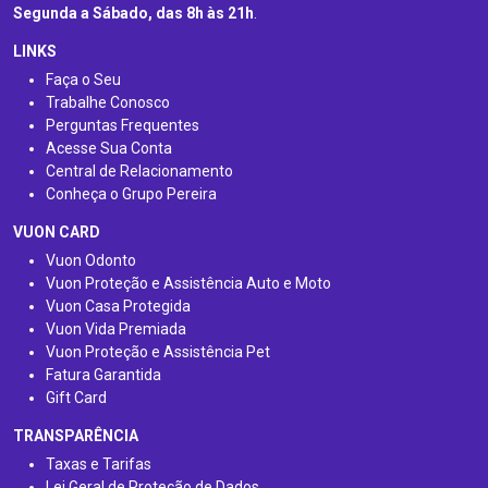
Segunda a Sábado, das 8h às 21h
.
LINKS
Faça o Seu
Trabalhe Conosco
Perguntas Frequentes
Acesse Sua Conta
Central de Relacionamento
Conheça o Grupo Pereira
VUON CARD
Vuon Odonto
Vuon Proteção e Assistência Auto e Moto
Vuon Casa Protegida
Vuon Vida Premiada
Vuon Proteção e Assistência Pet
Fatura Garantida
Gift Card
TRANSPARÊNCIA
Taxas e Tarifas
Lei Geral de Proteção de Dados