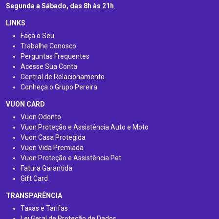
Segunda a Sábado, das 8h às 21h
.
LINKS
Faça o Seu
Trabalhe Conosco
Perguntas Frequentes
Acesse Sua Conta
Central de Relacionamento
Conheça o Grupo Pereira
VUON CARD
Vuon Odonto
Vuon Proteção e Assistência Auto e Moto
Vuon Casa Protegida
Vuon Vida Premiada
Vuon Proteção e Assistência Pet
Fatura Garantida
Gift Card
TRANSPARÊNCIA
Taxas e Tarifas
Lei Geral de Proteção de Dados