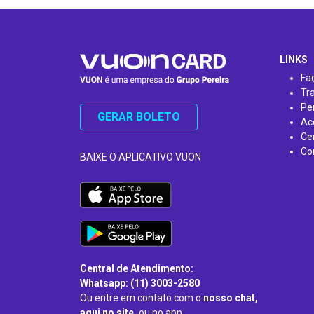
…
LINKS
Fa
Tr
Pe
GERAR BOLETO
Ac
Ce
Co
BAIXE O APLICATIVO VUON
Central de Atendimento:
Whatsapp: (11) 3003-2580
Ou entre em contato com o
nosso chat,
aqui no site,
ou no app.