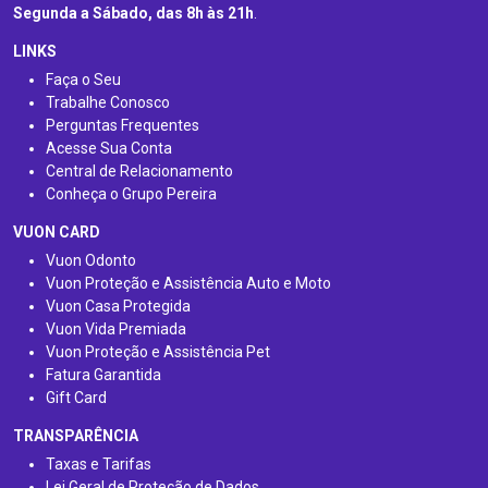
Segunda a Sábado, das 8h às 21h
.
LINKS
Faça o Seu
Trabalhe Conosco
Perguntas Frequentes
Acesse Sua Conta
Central de Relacionamento
Conheça o Grupo Pereira
VUON CARD
Vuon Odonto
Vuon Proteção e Assistência Auto e Moto
Vuon Casa Protegida
Vuon Vida Premiada
Vuon Proteção e Assistência Pet
Fatura Garantida
Gift Card
TRANSPARÊNCIA
Taxas e Tarifas
Lei Geral de Proteção de Dados