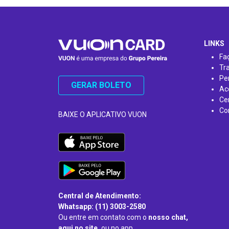
…
LINKS
Fa
Tr
Pe
GERAR BOLETO
Ac
Ce
Co
BAIXE O APLICATIVO VUON
Central de Atendimento:
Whatsapp: (11) 3003-2580
Ou entre em contato com o
nosso chat,
aqui no site,
ou no app.