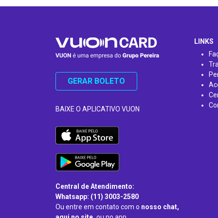
…
LINKS
Fa
Tr
Pe
GERAR BOLETO
Ac
Ce
Co
BAIXE O APLICATIVO VUON
Central de Atendimento:
Whatsapp: (11) 3003-2580
Ou entre em contato com o
nosso chat,
aqui no site,
ou no app.