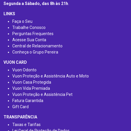
Segunda a Sábado, das 8h às 21h
.
LINKS
Faça o Seu
Trabalhe Conosco
Perguntas Frequentes
Acesse Sua Conta
Central de Relacionamento
Conheça o Grupo Pereira
VUON CARD
Vuon Odonto
Vuon Proteção e Assistência Auto e Moto
Vuon Casa Protegida
Vuon Vida Premiada
Vuon Proteção e Assistência Pet
Fatura Garantida
Gift Card
TRANSPARÊNCIA
Taxas e Tarifas
Lei Geral de Proteção de Dados