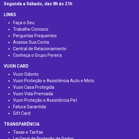
Segunda a Sábado, das 8h às 21h
.
LINKS
Faça o Seu
Trabalhe Conosco
Perguntas Frequentes
Acesse Sua Conta
Central de Relacionamento
Conheça o Grupo Pereira
VUON CARD
Vuon Odonto
Vuon Proteção e Assistência Auto e Moto
Vuon Casa Protegida
Vuon Vida Premiada
Vuon Proteção e Assistência Pet
Fatura Garantida
Gift Card
TRANSPARÊNCIA
Taxas e Tarifas
Lei Geral de Proteção de Dados