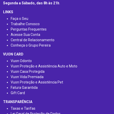
Segunda a Sábado, das 8h às 21h
.
LINKS
Faça o Seu
Trabalhe Conosco
Perguntas Frequentes
Acesse Sua Conta
Central de Relacionamento
Conheça o Grupo Pereira
VUON CARD
Vuon Odonto
Vuon Proteção e Assistência Auto e Moto
Vuon Casa Protegida
Vuon Vida Premiada
Vuon Proteção e Assistência Pet
Fatura Garantida
Gift Card
TRANSPARÊNCIA
Taxas e Tarifas
Lei Geral de Proteção de Dados