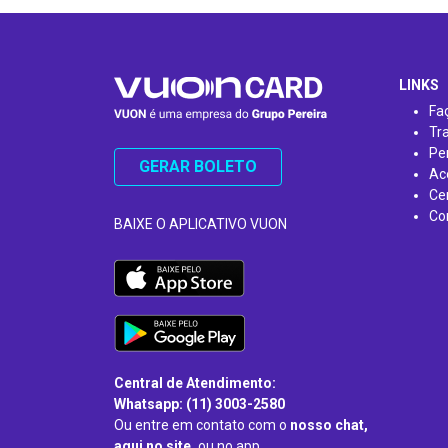
…
LINKS
Fa
Tr
Pe
GERAR BOLETO
Ac
Ce
Co
BAIXE O APLICATIVO VUON
Central de Atendimento:
Whatsapp: (11) 3003-2580
Ou entre em contato com o
nosso chat,
aqui no site,
ou no app.