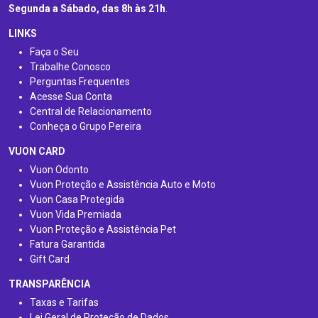
Segunda a Sábado, das 8h às 21h
.
LINKS
Faça o Seu
Trabalhe Conosco
Perguntas Frequentes
Acesse Sua Conta
Central de Relacionamento
Conheça o Grupo Pereira
VUON CARD
Vuon Odonto
Vuon Proteção e Assistência Auto e Moto
Vuon Casa Protegida
Vuon Vida Premiada
Vuon Proteção e Assistência Pet
Fatura Garantida
Gift Card
TRANSPARÊNCIA
Taxas e Tarifas
Lei Geral de Proteção de Dados