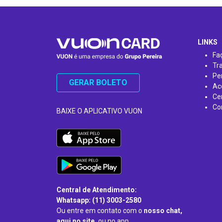
…
LINKS
Fa
Tr
Pe
GERAR BOLETO
Ac
Ce
Co
BAIXE O APLICATIVO VUON
Central de Atendimento:
Whatsapp: (11) 3003-2580
Ou entre em contato com o
nosso chat,
aqui no site,
ou no app.