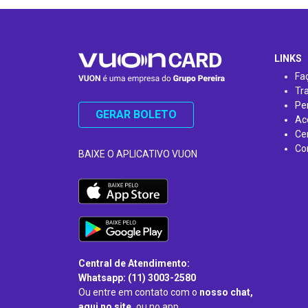
…
LINKS
Fa
Tr
Pe
GERAR BOLETO
Ac
Ce
Co
BAIXE O APLICATIVO VUON
Central de Atendimento:
Whatsapp: (11) 3003-2580
Ou entre em contato com o
nosso chat,
aqui no site,
ou no app.