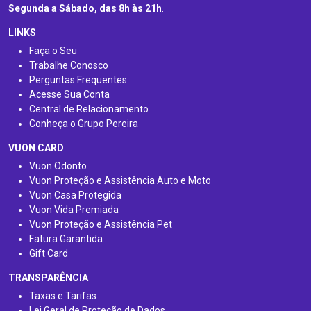
Segunda a Sábado, das 8h às 21h
.
LINKS
Faça o Seu
Trabalhe Conosco
Perguntas Frequentes
Acesse Sua Conta
Central de Relacionamento
Conheça o Grupo Pereira
VUON CARD
Vuon Odonto
Vuon Proteção e Assistência Auto e Moto
Vuon Casa Protegida
Vuon Vida Premiada
Vuon Proteção e Assistência Pet
Fatura Garantida
Gift Card
TRANSPARÊNCIA
Taxas e Tarifas
Lei Geral de Proteção de Dados