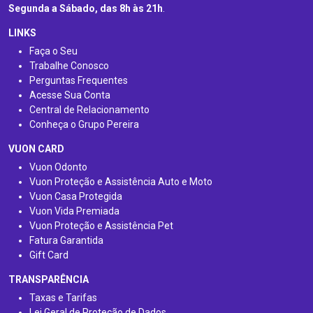
Segunda a Sábado, das 8h às 21h
.
LINKS
Faça o Seu
Trabalhe Conosco
Perguntas Frequentes
Acesse Sua Conta
Central de Relacionamento
Conheça o Grupo Pereira
VUON CARD
Vuon Odonto
Vuon Proteção e Assistência Auto e Moto
Vuon Casa Protegida
Vuon Vida Premiada
Vuon Proteção e Assistência Pet
Fatura Garantida
Gift Card
TRANSPARÊNCIA
Taxas e Tarifas
Lei Geral de Proteção de Dados