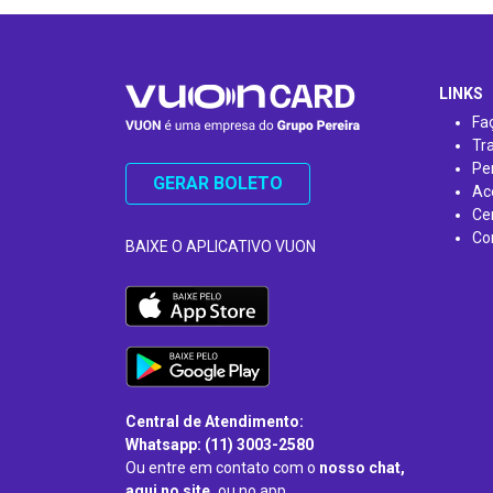
…
LINKS
Fa
Tr
Pe
GERAR BOLETO
Ac
Ce
Co
BAIXE O APLICATIVO VUON
Central de Atendimento:
Whatsapp: (11) 3003-2580
Ou entre em contato com o
nosso chat,
aqui no site,
ou no app.