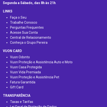
Segunda a Sábado, das 8h às 21h
.
LINKS
Faça o Seu
Trabalhe Conosco
Perguntas Frequentes
Acesse Sua Conta
Central de Relacionamento
Conheça o Grupo Pereira
VUON CARD
Vuon Odonto
Vuon Proteção e Assistência Auto e Moto
Vuon Casa Protegida
Vuon Vida Premiada
Vuon Proteção e Assistência Pet
Fatura Garantida
Gift Card
TRANSPARÊNCIA
Taxas e Tarifas
Lei Geral de Proteção de Dados