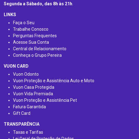
Segunda a Sábado, das 8h às 21h
.
LINKS
Faça o Seu
Trabalhe Conosco
Perguntas Frequentes
Acesse Sua Conta
Central de Relacionamento
Conheça o Grupo Pereira
VUON CARD
Vuon Odonto
Vuon Proteção e Assistência Auto e Moto
Vuon Casa Protegida
Vuon Vida Premiada
Vuon Proteção e Assistência Pet
Fatura Garantida
Gift Card
TRANSPARÊNCIA
Taxas e Tarifas
Lei Geral de Proteção de Dados