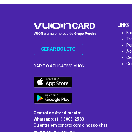
…
LINKS
Fa
Tr
Pe
GERAR BOLETO
Ac
Ce
Co
BAIXE O APLICATIVO VUON
Central de Atendimento:
Whatsapp: (11) 3003-2580
Ou entre em contato com o
nosso chat,
aqui no site,
ou no app.