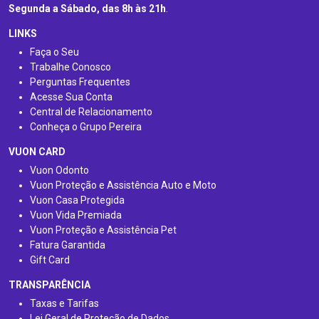
Segunda a Sábado, das 8h às 21h
.
LINKS
Faça o Seu
Trabalhe Conosco
Perguntas Frequentes
Acesse Sua Conta
Central de Relacionamento
Conheça o Grupo Pereira
VUON CARD
Vuon Odonto
Vuon Proteção e Assistência Auto e Moto
Vuon Casa Protegida
Vuon Vida Premiada
Vuon Proteção e Assistência Pet
Fatura Garantida
Gift Card
TRANSPARÊNCIA
Taxas e Tarifas
Lei Geral de Proteção de Dados