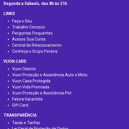
Segunda a Sábado, das 8h às 21h
.
LINKS
Faça o Seu
Trabalhe Conosco
Perguntas Frequentes
Acesse Sua Conta
Central de Relacionamento
Conheça o Grupo Pereira
VUON CARD
Vuon Odonto
Vuon Proteção e Assistência Auto e Moto
Vuon Casa Protegida
Vuon Vida Premiada
Vuon Proteção e Assistência Pet
Fatura Garantida
Gift Card
TRANSPARÊNCIA
Taxas e Tarifas
Lei Geral de Proteção de Dados