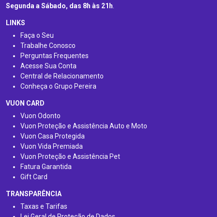
Segunda a Sábado, das 8h às 21h
.
LINKS
Faça o Seu
Trabalhe Conosco
Perguntas Frequentes
Acesse Sua Conta
Central de Relacionamento
Conheça o Grupo Pereira
VUON CARD
Vuon Odonto
Vuon Proteção e Assistência Auto e Moto
Vuon Casa Protegida
Vuon Vida Premiada
Vuon Proteção e Assistência Pet
Fatura Garantida
Gift Card
TRANSPARÊNCIA
Taxas e Tarifas
Lei Geral de Proteção de Dados