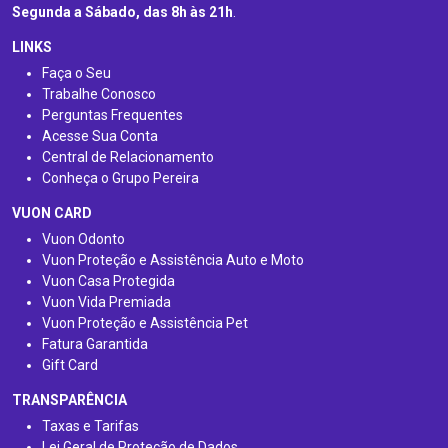
Segunda a Sábado, das 8h às 21h
.
LINKS
Faça o Seu
Trabalhe Conosco
Perguntas Frequentes
Acesse Sua Conta
Central de Relacionamento
Conheça o Grupo Pereira
VUON CARD
Vuon Odonto
Vuon Proteção e Assistência Auto e Moto
Vuon Casa Protegida
Vuon Vida Premiada
Vuon Proteção e Assistência Pet
Fatura Garantida
Gift Card
TRANSPARÊNCIA
Taxas e Tarifas
Lei Geral de Proteção de Dados