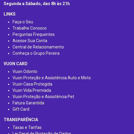
Segunda a Sábado, das 8h às 21h
.
LINKS
Faça o Seu
Trabalhe Conosco
Perguntas Frequentes
Acesse Sua Conta
Central de Relacionamento
Conheça o Grupo Pereira
VUON CARD
Vuon Odonto
Vuon Proteção e Assistência Auto e Moto
Vuon Casa Protegida
Vuon Vida Premiada
Vuon Proteção e Assistência Pet
Fatura Garantida
Gift Card
TRANSPARÊNCIA
Taxas e Tarifas
Lei Geral de Proteção de Dados