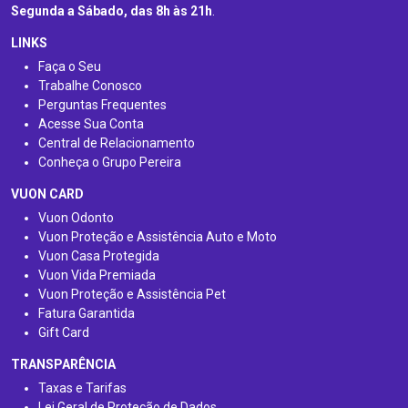
Segunda a Sábado, das 8h às 21h
.
LINKS
Faça o Seu
Trabalhe Conosco
Perguntas Frequentes
Acesse Sua Conta
Central de Relacionamento
Conheça o Grupo Pereira
VUON CARD
Vuon Odonto
Vuon Proteção e Assistência Auto e Moto
Vuon Casa Protegida
Vuon Vida Premiada
Vuon Proteção e Assistência Pet
Fatura Garantida
Gift Card
TRANSPARÊNCIA
Taxas e Tarifas
Lei Geral de Proteção de Dados