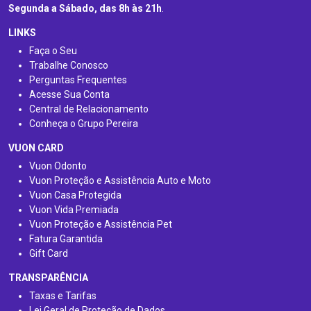
Segunda a Sábado, das 8h às 21h
.
LINKS
Faça o Seu
Trabalhe Conosco
Perguntas Frequentes
Acesse Sua Conta
Central de Relacionamento
Conheça o Grupo Pereira
VUON CARD
Vuon Odonto
Vuon Proteção e Assistência Auto e Moto
Vuon Casa Protegida
Vuon Vida Premiada
Vuon Proteção e Assistência Pet
Fatura Garantida
Gift Card
TRANSPARÊNCIA
Taxas e Tarifas
Lei Geral de Proteção de Dados