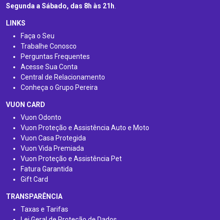
Segunda a Sábado, das 8h às 21h
.
LINKS
Faça o Seu
Trabalhe Conosco
Perguntas Frequentes
Acesse Sua Conta
Central de Relacionamento
Conheça o Grupo Pereira
VUON CARD
Vuon Odonto
Vuon Proteção e Assistência Auto e Moto
Vuon Casa Protegida
Vuon Vida Premiada
Vuon Proteção e Assistência Pet
Fatura Garantida
Gift Card
TRANSPARÊNCIA
Taxas e Tarifas
Lei Geral de Proteção de Dados