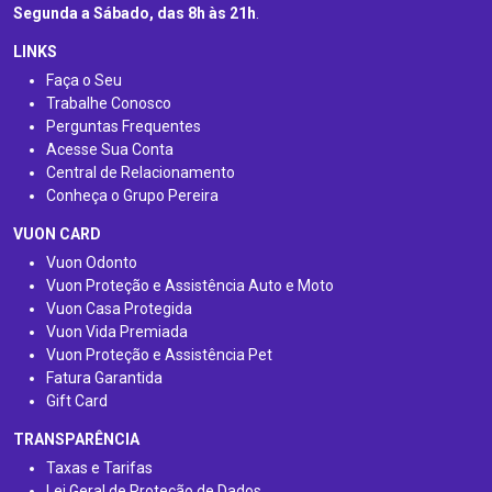
Segunda a Sábado, das 8h às 21h
.
LINKS
Faça o Seu
Trabalhe Conosco
Perguntas Frequentes
Acesse Sua Conta
Central de Relacionamento
Conheça o Grupo Pereira
VUON CARD
Vuon Odonto
Vuon Proteção e Assistência Auto e Moto
Vuon Casa Protegida
Vuon Vida Premiada
Vuon Proteção e Assistência Pet
Fatura Garantida
Gift Card
TRANSPARÊNCIA
Taxas e Tarifas
Lei Geral de Proteção de Dados