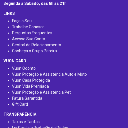
Segunda a Sábado, das 8h às 21h
.
LINKS
Faça o Seu
Trabalhe Conosco
Perguntas Frequentes
Acesse Sua Conta
Central de Relacionamento
Conheça o Grupo Pereira
VUON CARD
Vuon Odonto
Vuon Proteção e Assistência Auto e Moto
Vuon Casa Protegida
Vuon Vida Premiada
Vuon Proteção e Assistência Pet
Fatura Garantida
Gift Card
TRANSPARÊNCIA
Taxas e Tarifas
Lei Geral de Proteção de Dados