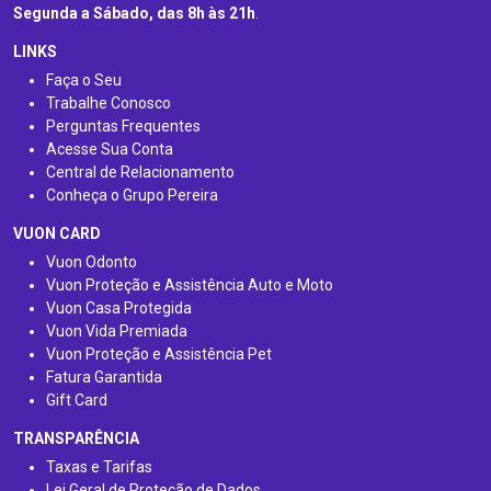
Segunda a Sábado, das 8h às 21h
.
LINKS
Faça o Seu
Trabalhe Conosco
Perguntas Frequentes
Acesse Sua Conta
Central de Relacionamento
Conheça o Grupo Pereira
VUON CARD
Vuon Odonto
Vuon Proteção e Assistência Auto e Moto
Vuon Casa Protegida
Vuon Vida Premiada
Vuon Proteção e Assistência Pet
Fatura Garantida
Gift Card
TRANSPARÊNCIA
Taxas e Tarifas
Lei Geral de Proteção de Dados