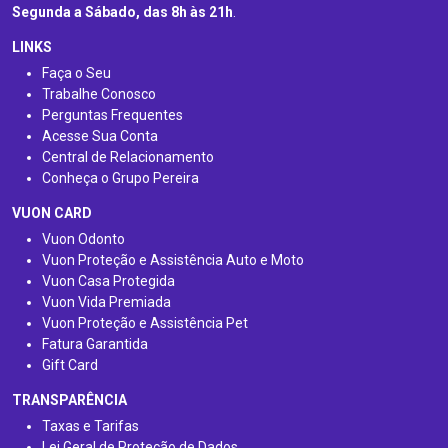
Segunda a Sábado, das 8h às 21h
.
LINKS
Faça o Seu
Trabalhe Conosco
Perguntas Frequentes
Acesse Sua Conta
Central de Relacionamento
Conheça o Grupo Pereira
VUON CARD
Vuon Odonto
Vuon Proteção e Assistência Auto e Moto
Vuon Casa Protegida
Vuon Vida Premiada
Vuon Proteção e Assistência Pet
Fatura Garantida
Gift Card
TRANSPARÊNCIA
Taxas e Tarifas
Lei Geral de Proteção de Dados