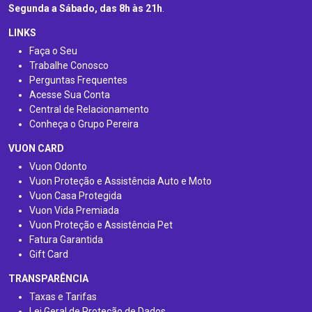
Segunda a Sábado, das 8h às 21h
.
LINKS
Faça o Seu
Trabalhe Conosco
Perguntas Frequentes
Acesse Sua Conta
Central de Relacionamento
Conheça o Grupo Pereira
VUON CARD
Vuon Odonto
Vuon Proteção e Assistência Auto e Moto
Vuon Casa Protegida
Vuon Vida Premiada
Vuon Proteção e Assistência Pet
Fatura Garantida
Gift Card
TRANSPARÊNCIA
Taxas e Tarifas
Lei Geral de Proteção de Dados