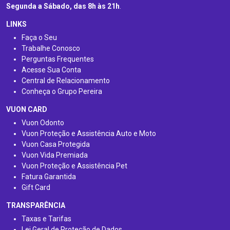
Segunda a Sábado, das 8h às 21h
.
LINKS
Faça o Seu
Trabalhe Conosco
Perguntas Frequentes
Acesse Sua Conta
Central de Relacionamento
Conheça o Grupo Pereira
VUON CARD
Vuon Odonto
Vuon Proteção e Assistência Auto e Moto
Vuon Casa Protegida
Vuon Vida Premiada
Vuon Proteção e Assistência Pet
Fatura Garantida
Gift Card
TRANSPARÊNCIA
Taxas e Tarifas
Lei Geral de Proteção de Dados