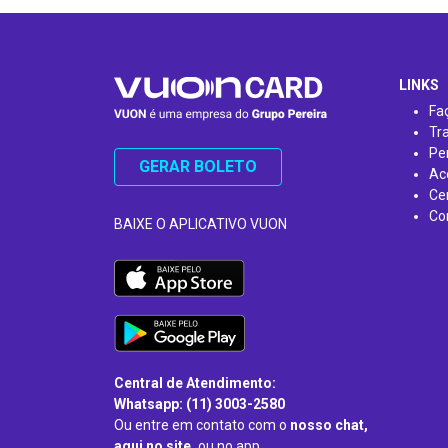
…
LINKS
Fa
Tr
Pe
GERAR BOLETO
Ac
Ce
Co
BAIXE O APLICATIVO VUON
Central de Atendimento:
Whatsapp: (11) 3003-2580
Ou entre em contato com o
nosso chat,
aqui no site,
ou no app.