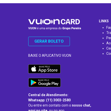
…
LINKS
Fa
Tr
Pe
GERAR BOLETO
Ac
Ce
Co
BAIXE O APLICATIVO VUON
Central de Atendimento:
Whatsapp: (11) 3003-2580
Ou entre em contato com o
nosso chat,
aqui no site,
ou no app.