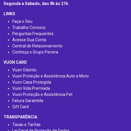
Segunda a Sábado, das 8h às 21h
.
LINKS
Faça o Seu
Trabalhe Conosco
Perguntas Frequentes
Acesse Sua Conta
Central de Relacionamento
Conheça o Grupo Pereira
VUON CARD
Vuon Odonto
Vuon Proteção e Assistência Auto e Moto
Vuon Casa Protegida
Vuon Vida Premiada
Vuon Proteção e Assistência Pet
Fatura Garantida
Gift Card
TRANSPARÊNCIA
Taxas e Tarifas
Lei Geral de Proteção de Dados