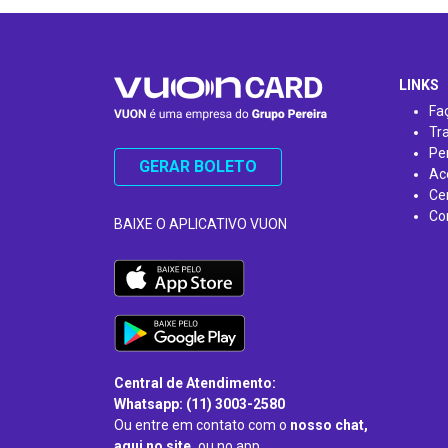
…
LINKS
Fa
Tr
Pe
GERAR BOLETO
Ac
Ce
Co
BAIXE O APLICATIVO VUON
Central de Atendimento:
Whatsapp: (11) 3003-2580
Ou entre em contato com o
nosso chat,
aqui no site,
ou no app.