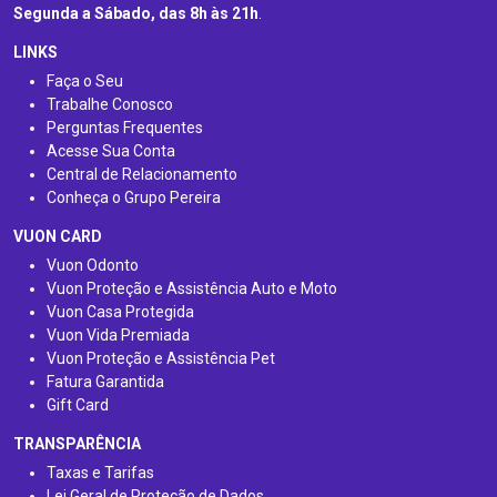
Segunda a Sábado, das 8h às 21h
.
LINKS
Faça o Seu
Trabalhe Conosco
Perguntas Frequentes
Acesse Sua Conta
Central de Relacionamento
Conheça o Grupo Pereira
VUON CARD
Vuon Odonto
Vuon Proteção e Assistência Auto e Moto
Vuon Casa Protegida
Vuon Vida Premiada
Vuon Proteção e Assistência Pet
Fatura Garantida
Gift Card
TRANSPARÊNCIA
Taxas e Tarifas
Lei Geral de Proteção de Dados