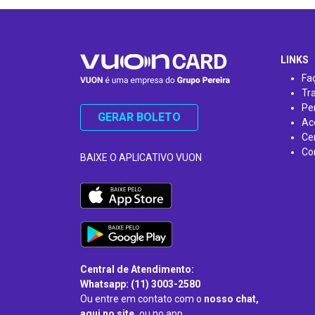
…
LINKS
Fa
Tr
Pe
GERAR BOLETO
Ac
Ce
Co
BAIXE O APLICATIVO VUON
Central de Atendimento:
Whatsapp: (11) 3003-2580
Ou entre em contato com o
nosso chat,
aqui no site,
ou no app.