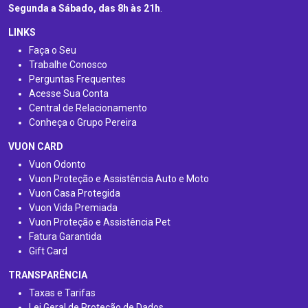
Segunda a Sábado, das 8h às 21h
.
LINKS
Faça o Seu
Trabalhe Conosco
Perguntas Frequentes
Acesse Sua Conta
Central de Relacionamento
Conheça o Grupo Pereira
VUON CARD
Vuon Odonto
Vuon Proteção e Assistência Auto e Moto
Vuon Casa Protegida
Vuon Vida Premiada
Vuon Proteção e Assistência Pet
Fatura Garantida
Gift Card
TRANSPARÊNCIA
Taxas e Tarifas
Lei Geral de Proteção de Dados