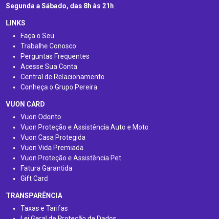
Segunda a Sábado, das 8h às 21h
.
LINKS
Faça o Seu
Trabalhe Conosco
Perguntas Frequentes
Acesse Sua Conta
Central de Relacionamento
Conheça o Grupo Pereira
VUON CARD
Vuon Odonto
Vuon Proteção e Assistência Auto e Moto
Vuon Casa Protegida
Vuon Vida Premiada
Vuon Proteção e Assistência Pet
Fatura Garantida
Gift Card
TRANSPARÊNCIA
Taxas e Tarifas
Lei Geral de Proteção de Dados