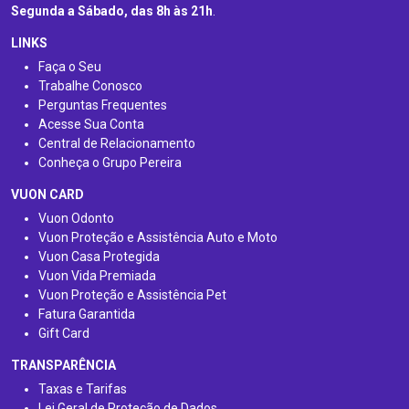
Segunda a Sábado, das 8h às 21h
.
LINKS
Faça o Seu
Trabalhe Conosco
Perguntas Frequentes
Acesse Sua Conta
Central de Relacionamento
Conheça o Grupo Pereira
VUON CARD
Vuon Odonto
Vuon Proteção e Assistência Auto e Moto
Vuon Casa Protegida
Vuon Vida Premiada
Vuon Proteção e Assistência Pet
Fatura Garantida
Gift Card
TRANSPARÊNCIA
Taxas e Tarifas
Lei Geral de Proteção de Dados