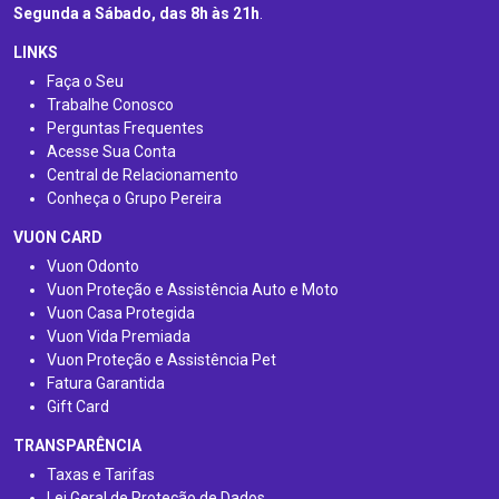
Segunda a Sábado, das 8h às 21h
.
LINKS
Faça o Seu
Trabalhe Conosco
Perguntas Frequentes
Acesse Sua Conta
Central de Relacionamento
Conheça o Grupo Pereira
VUON CARD
Vuon Odonto
Vuon Proteção e Assistência Auto e Moto
Vuon Casa Protegida
Vuon Vida Premiada
Vuon Proteção e Assistência Pet
Fatura Garantida
Gift Card
TRANSPARÊNCIA
Taxas e Tarifas
Lei Geral de Proteção de Dados